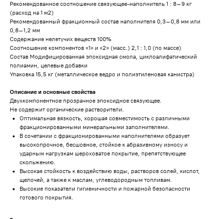
Рекомендованное соотношение связующее-наполнитель 1 : 8–9 кг
(расход на 1 м2)
Рекомендованный фракционный состав наполнителя 0,3–0,8 мм или
0,8–1,2 мм
Содержание нелетучих веществ 100%
Соотношение компонентов «1» и «2» (масс.) 2,1 : 1,0 (по массе)
Состав Модифицированная эпоксидная смола, циклоалифатический
полиамин, целевые добавки
Упаковка 15,5 кг (металлическое ведро и полиэтиленовая канистра)
Описание и основные свойства
Двухкомпонентное прозрачное эпоксидное связующее.
Не содержит органические растворители.
Оптимальная вязкость, хорошая совместимость с различными
фракционированными минеральными заполнителями.
В сочетании с фракционированными наполнителями образует
высокопрочное, бесшовное, стойкое к абразивному износу и
ударным нагрузкам шероховатое покрытие, препятствующее
скольжению.
Высокая стойкость к воздействию воды, растворов солей, кислот,
щелочей, а также к маслам, углеводородным топливам.
Высокие показатели гигиеничности и пожарной безопасности
готового покрытия.