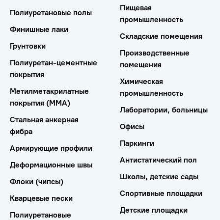
Пищевая
Полиуретановые полы
промышленность
Финишные лаки
Складские помещения
Грунтовки
Производственные
Полиуретан-цементные
помещения
покрытия
Химическая
Метилметакрилатные
промышленность
покрытия (ММА)
Лаборатории, больницы
Стальная анкерная
Офисы
фибра
Паркинги
Армирующие профили
Антистатический пол
Деформационные швы
Школы, детские сады
Флоки (чипсы)
Спортивные площадки
Кварцевые пески
Детские площадки
Полиуретановые