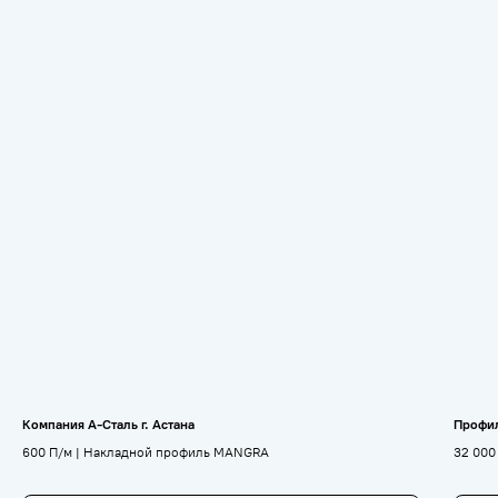
Компания А-Сталь г. Астана
Профи
600 П/м | Накладной профиль MANGRA
32 000