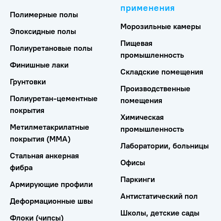
применения
Полимерные полы
Морозильные камеры
Эпоксидные полы
Пищевая
Полиуретановые полы
промышленность
Финишные лаки
Складские помещения
Грунтовки
Производственные
Полиуретан-цементные
помещения
покрытия
Химическая
Метилметакрилатные
промышленность
покрытия (ММА)
Лаборатории, больницы
Стальная анкерная
Офисы
фибра
Паркинги
Армирующие профили
Антистатический пол
Деформационные швы
Школы, детские сады
Флоки (чипсы)