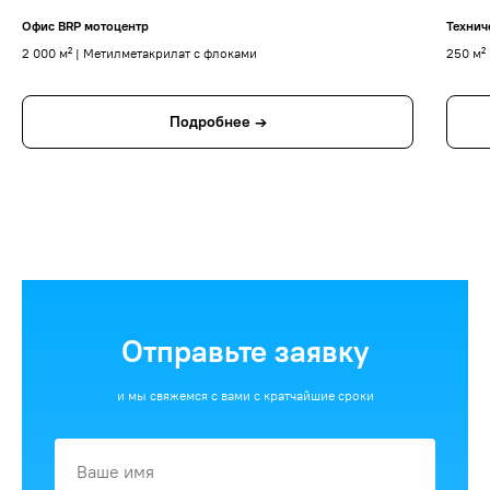
Офис BRP мотоцентр
Технич
2 000 м² | Метилметакрилат с флоками
250 м²
Подробнее →
Отправьте заявку
и мы свяжемся с вами с кратчайшие сроки