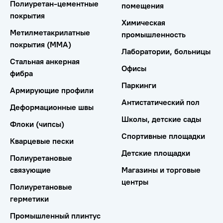
Полиуретан-цементные
помещения
покрытия
Химическая
Метилметакрилатные
промышленность
покрытия (ММА)
Лаборатории, больницы
Стальная анкерная
Офисы
фибра
Паркинги
Армирующие профили
Антистатический пол
Деформационные швы
Школы, детские сады
Флоки (чипсы)
Спортивные площадки
Кварцевые пески
Детские площадки
Полиуретановые
связующие
Магазины и торговые
центры
Полиуретановые
герметики
Промышленный плинтус